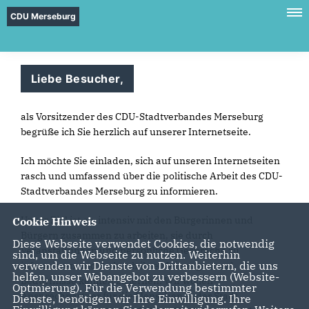
CDU Merseburg
Liebe Besucher,
als Vorsitzender des CDU-Stadtverbandes Merseburg
begrüße ich Sie herzlich auf unserer Internetseite.
Ich möchte Sie einladen, sich auf unseren Internetseiten
rasch und umfassend über die politische Arbeit des CDU-
Stadtverbandes Merseburg zu informieren.
Unser Ziel ist es, intensiv mit den Bürgerinnen und
Cookie Hinweis
Bürgern zusammen zu arbeiten, sie durch
Diese Webseite verwendet Cookies, die notwendig
Veranstaltungen und persönliche Gespräche zu
sind, um die Webseite zu nutzen. Weiterhin
verwenden wir Dienste von Drittanbietern, die uns
informieren und dadurch ihre Meinungen und
helfen, unser Webangebot zu verbessern (Website-
Bedürfnisse kennen zu lernen. Wir wollen
Optmierung). Für die Verwendung bestimmter
Ansprechpartner für die Menschen in der Stadt
Dienste, benötigen wir Ihre Einwilligung. Ihre