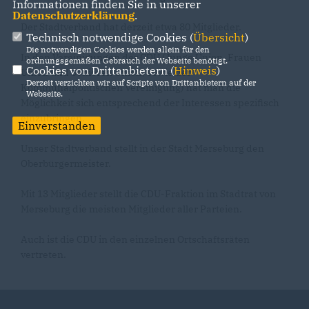
Informationen finden Sie in unserer
Datenschutzerklärung
.
Der Stadtverband hat derzeit etwa 80 Mitglieder.
Technisch notwendige Cookies (
Übersicht
)
Die notwendigen Cookies werden allein für den
In den Vereinigungen der CDU (Junge Union, Frauen
ordnungsgemäßen Gebrauch der Webseite benötigt.
Cookies von Drittanbietern (
Hinweis
)
Union und Senioren Union, sowie der
Derzeit verzichten wir auf Scripte von Drittanbietern auf der
Kommunalpolitischen Vereinigung) hat man die
Webseite.
Möglichkeit sich entsprechend der Interessen spezifisch
einzubringen.
Einverstanden
Unser Stadtverband stellt in der Stadt Merseburg den
Oberbürgermeister.
Mit 13 Mitglieder stellt die CDU-Fraktion im Stadtrat von
Merseburg die meisten Mitglieder aller Parteien.
Auch ist die CDU in den einzelnen Ortschaftsräten
vertreten.