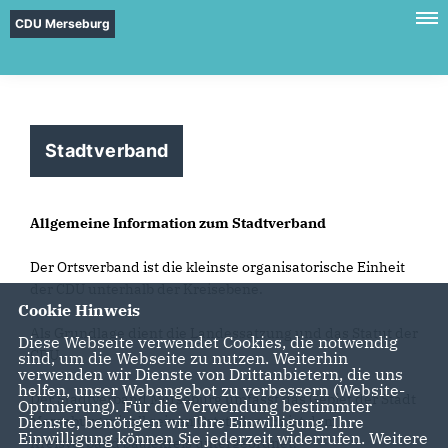
CDU Merseburg
Stadtverband
Allgemeine Information zum Stadtverband
Der Ortsverband ist die kleinste organisatorische Einheit
der CDU unterhalb der Kreisebene.
Cookie Hinweis
Als Grundlage dient die Landessatzung und das Statut der
Diese Webseite verwendet Cookies, die notwendig
CDU.
sind, um die Webseite zu nutzen. Weiterhin
verwenden wir Dienste von Drittanbietern, die uns
helfen, unser Webangebot zu verbessern (Website-
Der Stadtverband Merseburg umfasst das Gebiet der Stadt
Optmierung). Für die Verwendung bestimmter
Merseburg mit all seinen Ortsteilen. Er ist dem
Dienste, benötigen wir Ihre Einwilligung. Ihre
Einwilligung können Sie jederzeit widerrufen. Weitere
Kreisverband Saalekreis untergeordnet.